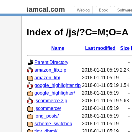
iamcal.com
Weblog
Book
Softwar
Index of /js/?C=M;O=A
Name
Last modified
Size
Parent Directory
-
amazon_lib.zip
2018-01-11 05:19
2.2K
amazon_lib/
2018-01-11 05:19
-
google_highlighter.zip
2018-01-11 05:19
1.5K
google_highlighter/
2018-01-11 05:19
-
jscommerce.zip
2018-01-11 05:19
5.6K
jscommerce/
2018-01-11 05:19
-
long_posts/
2018-01-11 05:19
-
scheme_switcher/
2018-01-11 05:19
-
tiny_dhtml/
2018-01-11 05:19
-